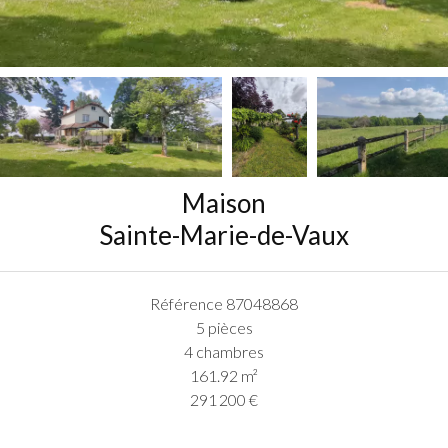
Maison
Sainte-Marie-de-Vaux
Référence
87048868
5 pièces
4 chambres
161.92
m²
291 200 €