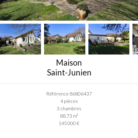
Maison
Saint-Junien
Référence
86806437
4 pièces
3 chambres
88.73
m²
145 000 €