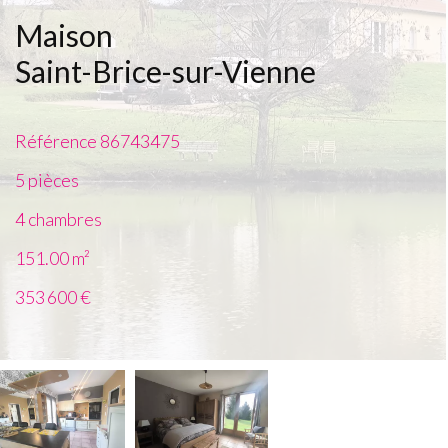
Maison
Saint-Brice-sur-Vienne
Référence
86743475
5 pièces
4 chambres
151.00
m²
353 600 €