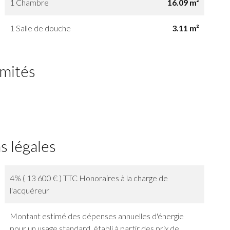
1 Chambre
16.09 m²
1 Salle de douche
3.11 m²
imités
s légales
4% ( 13 600 € ) TTC Honoraires à la charge de
l'acquéreur
Montant estimé des dépenses annuelles d'énergie
pour un usage standard, établi à partir des prix de