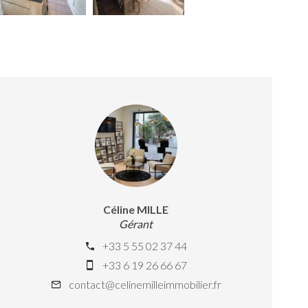
Céline MILLE
Gérant
+33 5 55 02 37 44
+33 6 19 26 66 67
contact@celinemilleimmobilier.fr