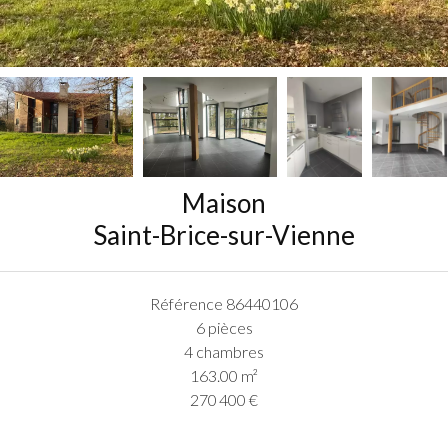
Maison
Saint-Brice-sur-Vienne
Référence
86440106
6 pièces
4 chambres
163.00
m²
270 400 €