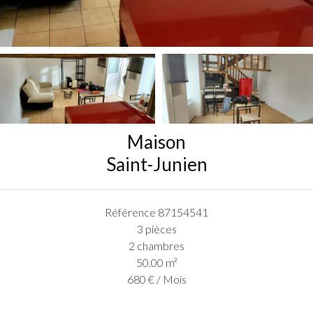
Maison
Saint-Junien
Référence
87154541
3 pièces
2 chambres
50.00
m²
680 € / Mois