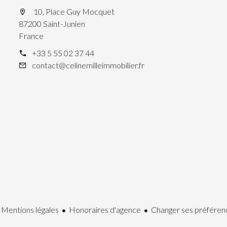
10, Place Guy Mocquet
87200 Saint-Junien
France
+33 5 55 02 37 44
contact@celinemilleimmobilier.fr
Mentions légales
Honoraires d'agence
Changer ses préféren