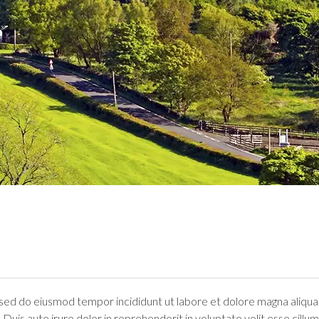
, sed do eiusmod tempor incididunt ut labore et dolore magna aliqua
uis aute irure dolor in reprehenderit in voluptate velit esse cillum 