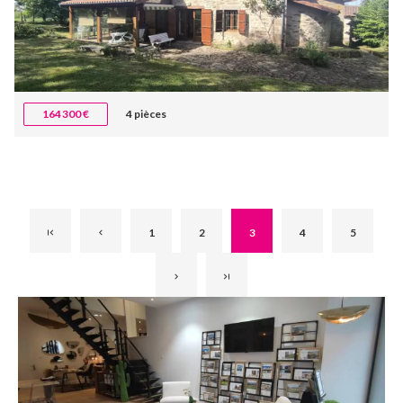
164 300 €
4 pièces
1
2
3
4
5